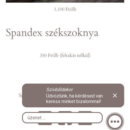
1.100 Ft/db
Spandex székszoknya
350 Ft/db (felrakás nélkül)
Simon-Ladányi Adrienn:
+36 70 426 9794
Bozsó Vera:
+36 20 449 8446