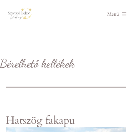
Ugrás
a
Menü
tartalomhoz
Wedding
by
Szívből
dekor
Bérelhető kellékek
Hatszög fakapu